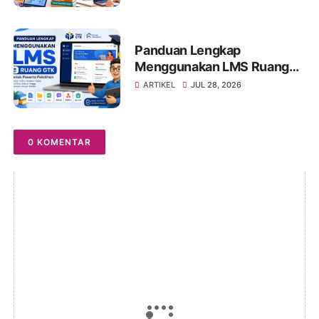
Kepala Sekolah sebagai
Agen Transformasi
Pendidikan
Panduan Lengkap
Menggunakan LMS Ruang
GTK untuk Peserta
ARTIKEL
JUL 28, 2026
Pelatihan
0 KOMENTAR