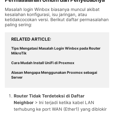
Masalah login Winbox biasanya muncul akibat
kesalahan konfigurasi, isu jaringan, atau
ketidakcocokan versi. Berikut daftar permasalahan
paling sering:
RELATED ARTICLE
Tips Mengatasi Masalah Login Winbox pada Router
MikroTik
Cara Mudah Install UniFi di Proxmox
Alasan Mengapa Menggunakan Proxmox sebagai
Server
Router Tidak Terdeteksi di Daftar
Neighbor
> Ini terjadi ketika kabel LAN
terhubung ke port WAN (Ether1) yang diblokir