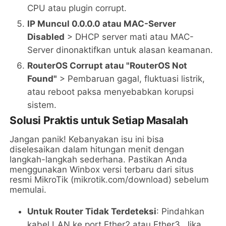
CPU atau plugin corrupt.
IP Muncul 0.0.0.0 atau MAC-Server
Disabled
> DHCP server mati atau MAC-
Server dinonaktifkan untuk alasan keamanan.
RouterOS Corrupt atau "RouterOS Not
Found"
> Pembaruan gagal, fluktuasi listrik,
atau reboot paksa menyebabkan korupsi
sistem.
Solusi Praktis untuk Setiap Masalah
Jangan panik! Kebanyakan isu ini bisa
diselesaikan dalam hitungan menit dengan
langkah-langkah sederhana. Pastikan Anda
menggunakan Winbox versi terbaru dari situs
resmi MikroTik (mikrotik.com/download) sebelum
memulai.
Untuk Router Tidak Terdeteksi
: Pindahkan
kabel LAN ke port Ether2 atau Ether3. Jika