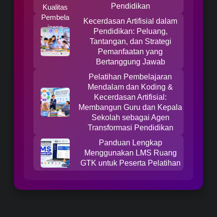
Pendidikan
Kecerdasan Artifisial dalam
Pendidikan: Peluang,
Tantangan, dan Strategi
Pemanfaatan yang
Bertanggung Jawab
Pelatihan Pembelajaran
Mendalam dan Koding &
Kecerdasan Artifisial:
Membangun Guru dan Kepala
Sekolah sebagai Agen
Transformasi Pendidikan
Panduan Lengkap
Menggunakan LMS Ruang
GTK untuk Peserta Pelatihan