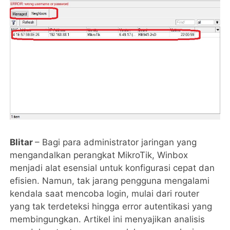
Blitar
– Bagi para administrator jaringan yang
mengandalkan perangkat MikroTik, Winbox
menjadi alat esensial untuk konfigurasi cepat dan
efisien. Namun, tak jarang pengguna mengalami
kendala saat mencoba login, mulai dari router
yang tak terdeteksi hingga error autentikasi yang
membingungkan. Artikel ini menyajikan analisis