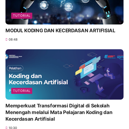
TUTORIAL
MODUL KODING DAN KECERDASAN ARTIFISIAL
08:48
TUTORIAL
Memperkuat Transformasi Digital di Sekolah
Menengah melalui Mata Pelajaran Koding dan
Kecerdasan Artifisial
10:30