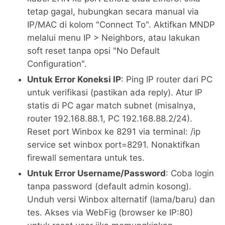
tetap gagal, hubungkan secara manual via
IP/MAC di kolom "Connect To". Aktifkan MNDP
melalui menu IP > Neighbors, atau lakukan
soft reset tanpa opsi "No Default
Configuration".
Untuk Error Koneksi IP
: Ping IP router dari PC
untuk verifikasi (pastikan ada reply). Atur IP
statis di PC agar match subnet (misalnya,
router 192.168.88.1, PC 192.168.88.2/24).
Reset port Winbox ke 8291 via terminal: /ip
service set winbox port=8291. Nonaktifkan
firewall sementara untuk tes.
Untuk Error Username/Password
: Coba login
tanpa password (default admin kosong).
Unduh versi Winbox alternatif (lama/baru) dan
tes. Akses via WebFig (browser ke IP:80)