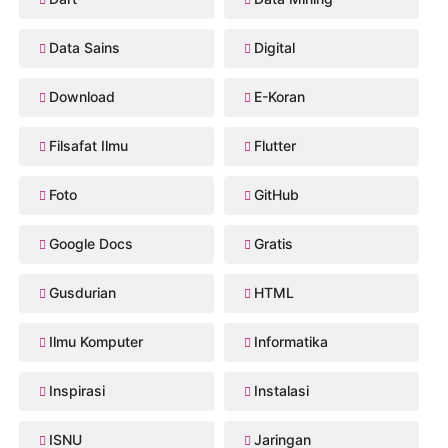
Data Sains
Digital
Download
E-Koran
Filsafat Ilmu
Flutter
Foto
GitHub
Google Docs
Gratis
Gusdurian
HTML
Ilmu Komputer
Informatika
Inspirasi
Instalasi
ISNU
Jaringan