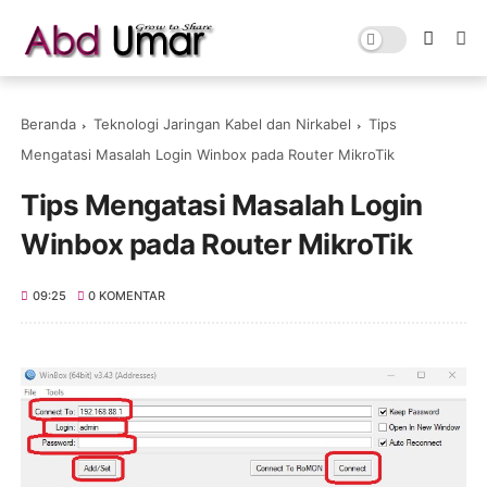
Beranda
Teknologi Jaringan Kabel dan Nirkabel
Tips
Mengatasi Masalah Login Winbox pada Router MikroTik
Tips Mengatasi Masalah Login
Winbox pada Router MikroTik
09:25
0 KOMENTAR