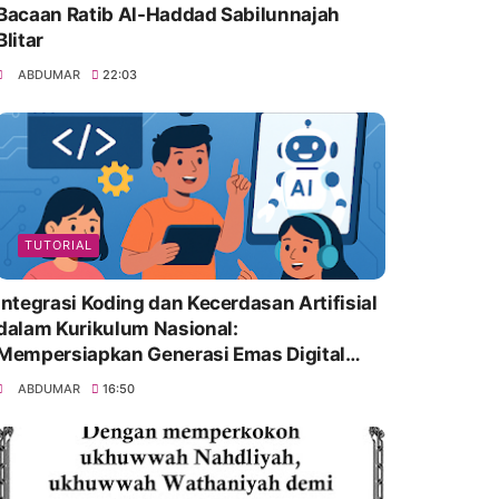
Bacaan Ratib Al-Haddad Sabilunnajah
Blitar
ABDUMAR
22:03
TUTORIAL
Integrasi Koding dan Kecerdasan Artifisial
dalam Kurikulum Nasional:
Mempersiapkan Generasi Emas Digital
Indonesia
ABDUMAR
16:50