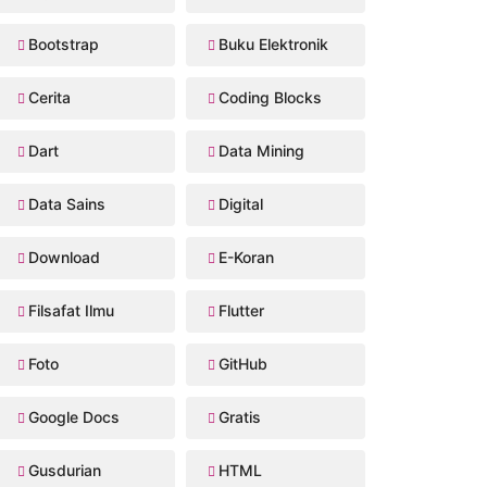
Bootstrap
Buku Elektronik
Cerita
Coding Blocks
Dart
Data Mining
Data Sains
Digital
Download
E-Koran
Filsafat Ilmu
Flutter
Foto
GitHub
Google Docs
Gratis
Gusdurian
HTML