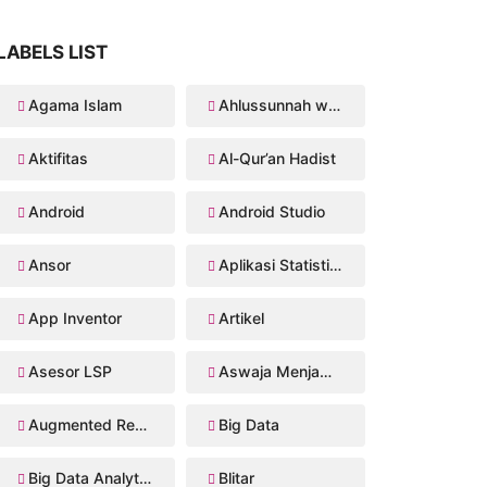
LABELS LIST
Agama Islam
Ahlussunnah wal Jama'ah
Aktifitas
Al-Qur’an Hadist
Android
Android Studio
Ansor
Aplikasi Statistika Bayesian
App Inventor
Artikel
Asesor LSP
Aswaja Menjawab
Augmented Reality
Big Data
Big Data Analytics
Blitar