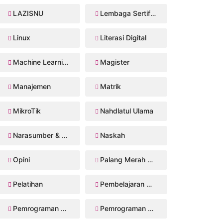
LAZISNU
Lembaga Sertifikasi Profesi
Linux
Literasi Digital
Machine Learning
Magister
Manajemen
Matrik
MikroTik
Nahdlatul Ulama
Narasumber & Trainer
Naskah
Opini
Palang Merah Remaja
Pelatihan
Pembelajaran Mendalam
Pemrograman Perangkat Bergerak
Pemrograman Web