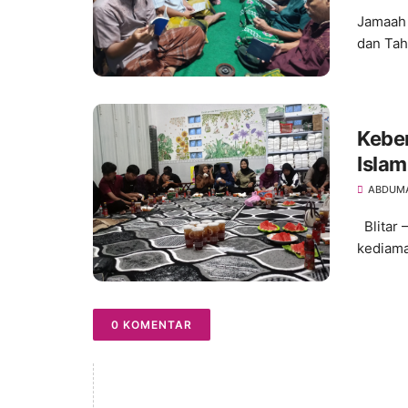
Jamaah 
dan Tahl
Kebe
Islam
ABDUM
Blitar 
kediama
0 KOMENTAR