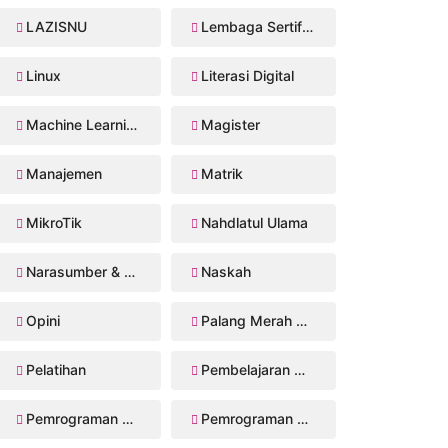
LAZISNU
Lembaga Sertifikasi Profesi
Linux
Literasi Digital
Machine Learning
Magister
Manajemen
Matrik
MikroTik
Nahdlatul Ulama
Narasumber & Trainer
Naskah
Opini
Palang Merah Remaja
Pelatihan
Pembelajaran Mendalam
Pemrograman Perangkat Bergerak
Pemrograman Web