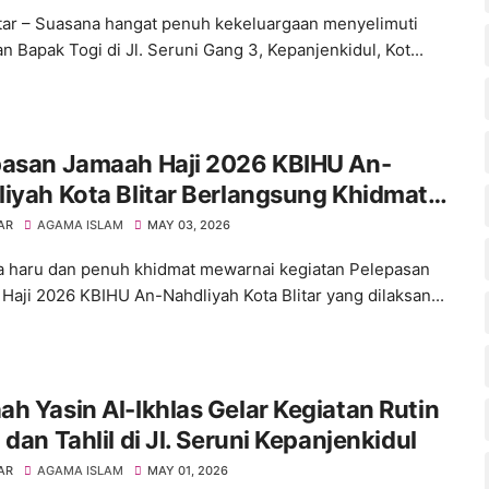
itar – Suasana hangat penuh kekeluargaan menyelimuti
n Bapak Togi di Jl. Seruni Gang 3, Kepanjenkidul, Kot...
pasan Jamaah Haji 2026 KBIHU An-
iyah Kota Blitar Berlangsung Khidmat,
amaah Siap Menuju Tanah Suci
AR
AGAMA ISLAM
MAY 03, 2026
 haru dan penuh khidmat mewarnai kegiatan Pelepasan
Haji 2026 KBIHU An-Nahdliyah Kota Blitar yang dilaksan...
h Yasin Al-Ikhlas Gelar Kegiatan Rutin
 dan Tahlil di Jl. Seruni Kepanjenkidul
AR
AGAMA ISLAM
MAY 01, 2026