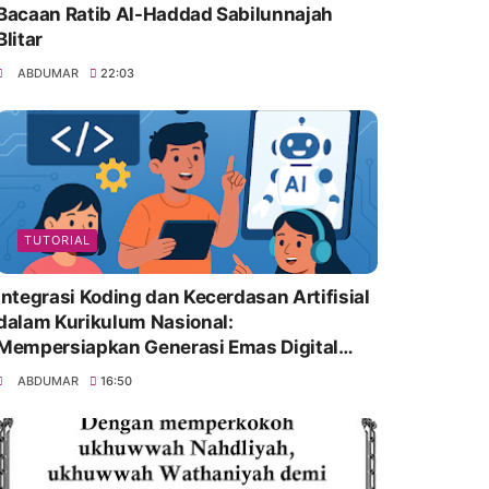
Bacaan Ratib Al-Haddad Sabilunnajah
Blitar
ABDUMAR
22:03
TUTORIAL
Integrasi Koding dan Kecerdasan Artifisial
dalam Kurikulum Nasional:
Mempersiapkan Generasi Emas Digital
Indonesia
ABDUMAR
16:50