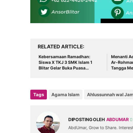
RELATED ARTICLE
Kebersamaan Ramadhan:
Menanti Ad
Siswa X TKJ 3 SMK Islam 1
Ar-Rohman
Blitar Gelar Buka Puasa
Tangga Me
Bersama
Jamaah
Tags
Agama Islam
Ahlussunnah wal Ja
DIPOSTING OLEH
ABDUMAR
AbdUmar, Grow to Share. Intere