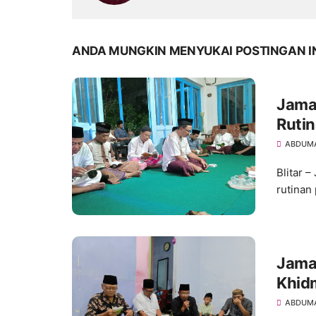
ANDA MUNGKIN MENYUKAI POSTINGAN I
Jamaa
Ruti
ABDUM
Blitar 
rutinan
Jamaa
Khidm
yang
ABDUM