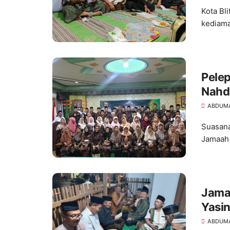
Kota Bl
kediama
Pele
Nahdl
61 J
ABDUM
Suasana
Jamaah 
Jamaa
Yasin
ABDUM