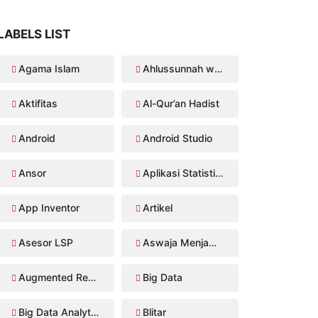
LABELS LIST
Agama Islam
Ahlussunnah wal Jama'ah
Aktifitas
Al-Qur’an Hadist
Android
Android Studio
Ansor
Aplikasi Statistika Bayesian
App Inventor
Artikel
Asesor LSP
Aswaja Menjawab
Augmented Reality
Big Data
Big Data Analytics
Blitar