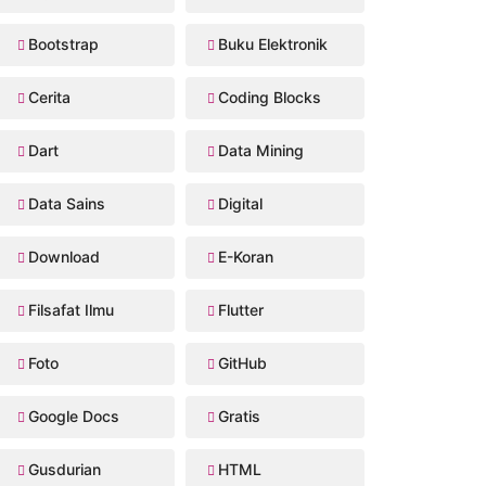
Bootstrap
Buku Elektronik
Cerita
Coding Blocks
Dart
Data Mining
Data Sains
Digital
Download
E-Koran
Filsafat Ilmu
Flutter
Foto
GitHub
Google Docs
Gratis
Gusdurian
HTML