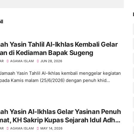
NI
h Yasin Tahlil Al-Ikhlas Kembali Gelar
nan di Kediaman Bapak Sugeng
AR
AGAMA ISLAM
JUN 28, 2026
– Jamaah Yasin Tahlil Al-Ikhlas kembali menggelar kegiatan
 pada Kamis malam (25/6/2026) dengan penuh khid...
h Yasin Al-Ikhlas Gelar Yasinan Penuh
at, KH Sakrip Kupas Sejarah Idul Adha
 Menggetarkan Hati
AR
AGAMA ISLAM
MAY 14, 2026