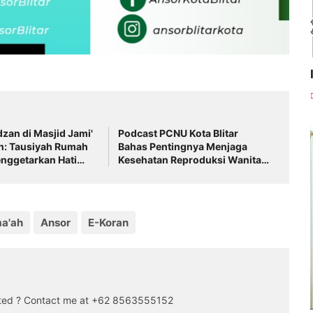
zan di Masjid Jami'
Podcast PCNU Kota Blitar
: Tausiyah Rumah
Bahas Pentingnya Menjaga
nggetarkan Hati
Kesehatan Reproduksi Wanita
untuk Generasi yang Lebih
Sehat
ma'ah
Ansor
E-Koran
sted ? Contact me at +62 8563555152