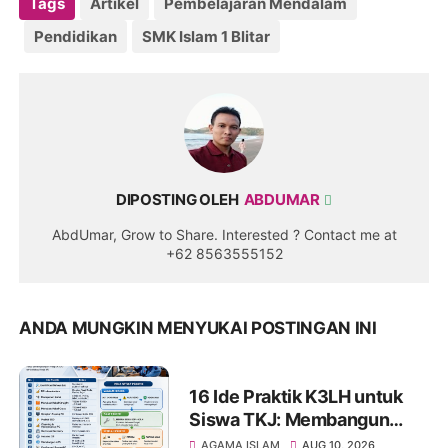
Tags
Artikel
Pembelajaran Mendalam
Pendidikan
SMK Islam 1 Blitar
DIPOSTING OLEH
ABDUMAR
AbdUmar, Grow to Share. Interested ? Contact me at
+62 8563555152
ANDA MUNGKIN MENYUKAI POSTINGAN INI
16 Ide Praktik K3LH untuk
Siswa TKJ: Membangun
Budaya Kerja Aman dan
AGAMA ISLAM
AUG 10, 2026