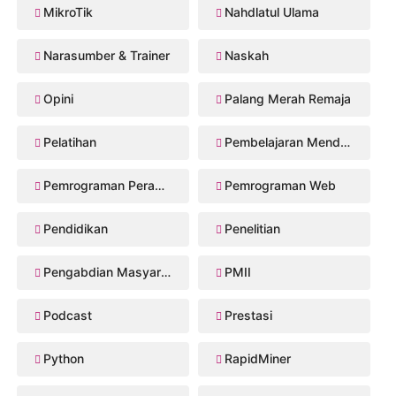
MikroTik
Nahdlatul Ulama
Narasumber & Trainer
Naskah
Opini
Palang Merah Remaja
Pelatihan
Pembelajaran Mendalam
Pemrograman Perangkat Bergerak
Pemrograman Web
Pendidikan
Penelitian
Pengabdian Masyarakat
PMII
Podcast
Prestasi
Python
RapidMiner