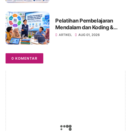
Bertanggung Jawab
Pelatihan Pembelajaran
Mendalam dan Koding &
Kecerdasan Artifisial:
ARTIKEL
AUG 01, 2026
Membangun Guru dan
Kepala Sekolah sebagai
Agen Transformasi
0 KOMENTAR
Pendidikan