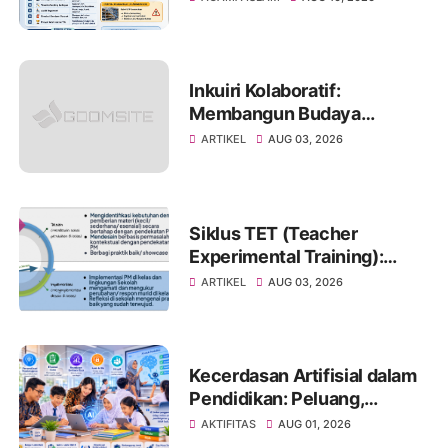
Profesional
Inkuiri Kolaboratif:
Membangun Budaya
Reflektif untuk
ARTIKEL
AUG 03, 2026
Meningkatkan Kualitas
Pembelajaran
Siklus TET (Teacher
Experimental Training):
Pendekatan Pembelajaran
ARTIKEL
AUG 03, 2026
Eksperimental untuk
Mewujudkan Transformasi
Pembelajaran di Satuan
Pendidikan
Kecerdasan Artifisial dalam
Pendidikan: Peluang,
Tantangan, dan Strategi
AKTIFITAS
AUG 01, 2026
Pemanfaatan yang