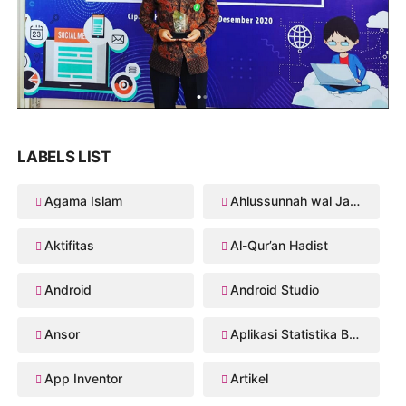
LABELS LIST
Agama Islam
Ahlussunnah wal Jama'ah
Aktifitas
Al-Qur’an Hadist
Android
Android Studio
Ansor
Aplikasi Statistika Bayesian
App Inventor
Artikel