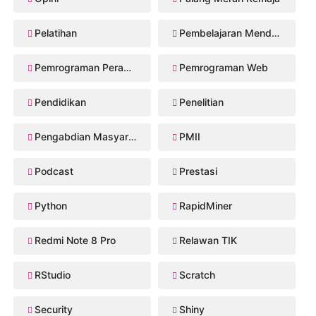
Pelatihan
Pembelajaran Mendalam
Pemrograman Perangkat Bergerak
Pemrograman Web
Pendidikan
Penelitian
Pengabdian Masyarakat
PMII
Podcast
Prestasi
Python
RapidMiner
Redmi Note 8 Pro
Relawan TIK
RStudio
Scratch
Security
Shiny