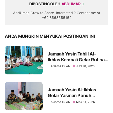
DIPOSTING OLEH
ABDUMAR
AbdUmar, Grow to Share. Interested ? Contact me at
+62 8563555152
ANDA MUNGKIN MENYUKAI POSTINGAN INI
Jamaah Yasin Tahlil Al-
Ikhlas Kembali Gelar Rutinan
di Kediaman Bapak Sugeng
AGAMA ISLAM
JUN 28, 2026
Jamaah Yasin Al-Ikhlas
Gelar Yasinan Penuh
Khidmat, KH Sakrip Kupas
AGAMA ISLAM
MAY 14, 2026
Sejarah Idul Adha yang
Menggetarkan Hati