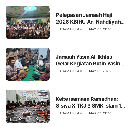
Pelepasan Jamaah Haji
2026 KBIHU An-Nahdliyah
Kota Blitar Berlangsung
AGAMA ISLAM
MAY 03, 2026
Khidmat, 61 Jamaah Siap
Menuju Tanah Suci
Jamaah Yasin Al-Ikhlas
Gelar Kegiatan Rutin Yasin
dan Tahlil di Jl. Seruni
AGAMA ISLAM
MAY 01, 2026
Kepanjenkidul
Kebersamaan Ramadhan:
Siswa X TKJ 3 SMK Islam 1
Blitar Gelar Buka Puasa
AGAMA ISLAM
MAR 09, 2026
Bersama