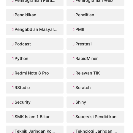
Pemrograman Perangkat Bergerak
Pemrograman Web
Pendidikan
Penelitian
Pengabdian Masyarakat
PMII
Podcast
Prestasi
Python
RapidMiner
Redmi Note 8 Pro
Relawan TIK
RStudio
Scratch
Security
Shiny
SMK Islam 1 Blitar
Supervisi Pendidikan
Teknik Jaringan Komputer dan Telekomunikasi
Teknologi Jaringan Kabel dan Nirkabel