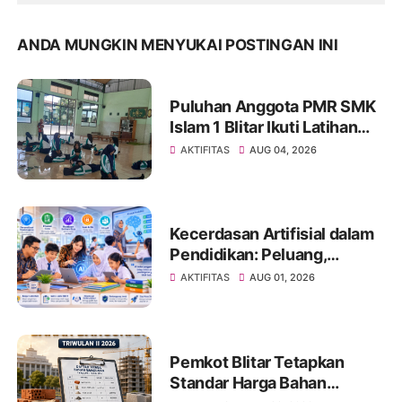
ANDA MUNGKIN MENYUKAI POSTINGAN INI
Puluhan Anggota PMR SMK
Islam 1 Blitar Ikuti Latihan
Pertolongan Pertama (PP)
AKTIFITAS
AUG 04, 2026
Kecerdasan Artifisial dalam
Pendidikan: Peluang,
Tantangan, dan Strategi
AKTIFITAS
AUG 01, 2026
Pemanfaatan yang
Bertanggung Jawab
Pemkot Blitar Tetapkan
Standar Harga Bahan