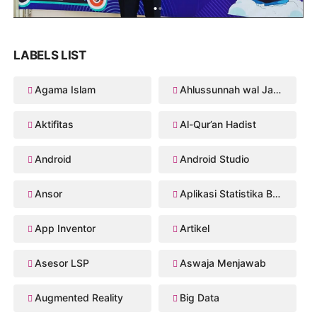
LABELS LIST
Agama Islam
Ahlussunnah wal Jama'ah
Aktifitas
Al-Qur’an Hadist
Android
Android Studio
Ansor
Aplikasi Statistika Bayesian
App Inventor
Artikel
Asesor LSP
Aswaja Menjawab
Augmented Reality
Big Data