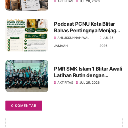
Bangunan dan Upah Kerja
AKTIFITAS
JUL 28, 2026
Triwulan II Tahun 2026
Podcast PCNU Kota Blitar
Bahas Pentingnya Menjaga
Kesehatan Reproduksi
AHLUSSUNNAH WAL
JUL 25,
Wanita untuk Generasi yang
JAMA'AH
2026
Lebih Sehat
PMR SMK Islam 1 Blitar Awali
Latihan Rutin dengan
Pembekalan 7 Prinsip Dasar
AKTIFITAS
JUL 25, 2026
Gerakan Palang Merah dan
Bulan Sabit Merah
Internasional
0 KOMENTAR