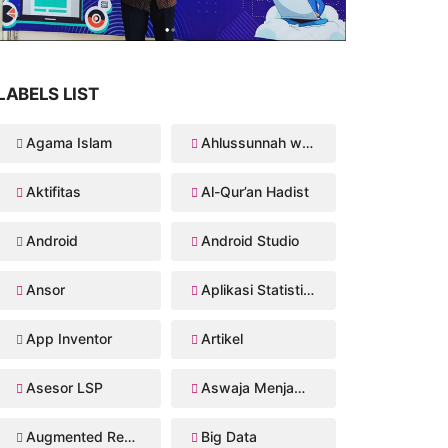
LABELS LIST
Agama Islam
Ahlussunnah wal Jama'ah
Aktifitas
Al-Qur’an Hadist
Android
Android Studio
Ansor
Aplikasi Statistika Bayesian
App Inventor
Artikel
Asesor LSP
Aswaja Menjawab
Augmented Reality
Big Data