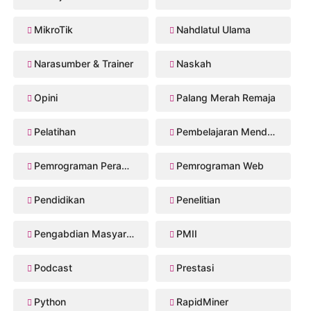
MikroTik
Nahdlatul Ulama
Narasumber & Trainer
Naskah
Opini
Palang Merah Remaja
Pelatihan
Pembelajaran Mendalam
Pemrograman Perangkat Bergerak
Pemrograman Web
Pendidikan
Penelitian
Pengabdian Masyarakat
PMII
Podcast
Prestasi
Python
RapidMiner