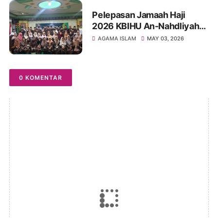
Pelepasan Jamaah Haji
2026 KBIHU An-Nahdliyah
Kota Blitar Berlangsung
AGAMA ISLAM
MAY 03, 2026
Khidmat, 61 Jamaah Siap
Menuju Tanah Suci
0 KOMENTAR