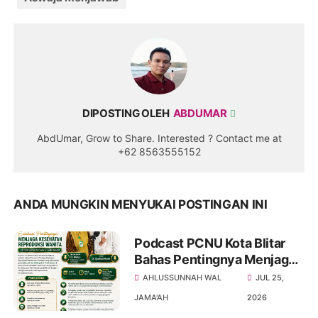
DIPOSTING OLEH
ABDUMAR
AbdUmar, Grow to Share. Interested ? Contact me at
+62 8563555152
ANDA MUNGKIN MENYUKAI POSTINGAN INI
Podcast PCNU Kota Blitar
Bahas Pentingnya Menjaga
Kesehatan Reproduksi
AHLUSSUNNAH WAL
JUL 25,
Wanita untuk Generasi yang
JAMA'AH
2026
Lebih Sehat