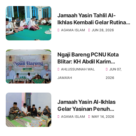
Jamaah Yasin Tahlil Al-
Ikhlas Kembali Gelar Rutinan
di Kediaman Bapak Sugeng
AGAMA ISLAM
JUN 28, 2026
Ngaji Bareng PCNU Kota
Blitar: KH Abdil Karim
Muhaimin Jelaskan Tanda-
AHLUSSUNNAH WAL
JUN 07,
Tanda Hari Kiamat
JAMA'AH
2026
Jamaah Yasin Al-Ikhlas
Gelar Yasinan Penuh
Khidmat, KH Sakrip Kupas
AGAMA ISLAM
MAY 14, 2026
Sejarah Idul Adha yang
Menggetarkan Hati