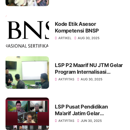
Kode Etik Asesor
Kompetensi BNSP
ARTIKEL
AUG 30, 2025
LSP P2 Maarif NU JTM Gelar
Program Internalisasi
Asesmen Kompetensi di
AKTIFITAS
AUG 30, 2025
Surabaya
LSP Pusat Pendidikan
Ma’arif Jatim Gelar
Pertemuan Daring Bersama
AKTIFITAS
JUN 30, 2025
Asesor Se-Jawa Timur