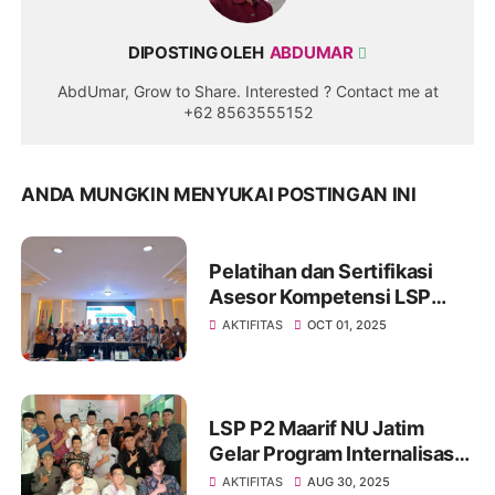
DIPOSTING OLEH
ABDUMAR
AbdUmar, Grow to Share. Interested ? Contact me at
+62 8563555152
ANDA MUNGKIN MENYUKAI POSTINGAN INI
Pelatihan dan Sertifikasi
Asesor Kompetensi LSP
P2MJ Digelar di Surabaya
AKTIFITAS
OCT 01, 2025
LSP P2 Maarif NU Jatim
Gelar Program Internalisasi
Asesmen Kompetensi
AKTIFITAS
AUG 30, 2025