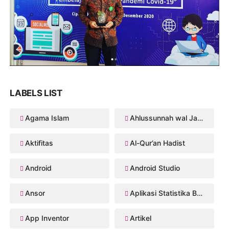
LABELS LIST
Agama Islam
Ahlussunnah wal Jama'ah
Aktifitas
Al-Qur’an Hadist
Android
Android Studio
Ansor
Aplikasi Statistika Bayesian
App Inventor
Artikel