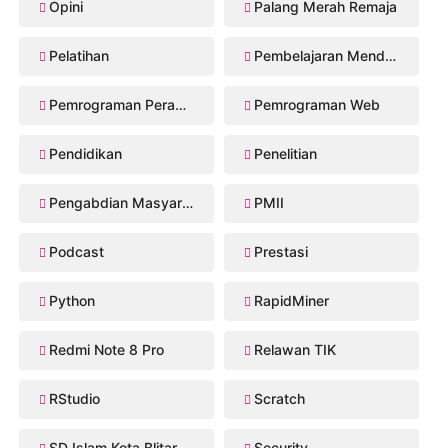
Opini
Palang Merah Remaja
Pelatihan
Pembelajaran Mendalam
Pemrograman Perangkat Bergerak
Pemrograman Web
Pendidikan
Penelitian
Pengabdian Masyarakat
PMII
Podcast
Prestasi
Python
RapidMiner
Redmi Note 8 Pro
Relawan TIK
RStudio
Scratch
SD Islam Kota Blitar
Security