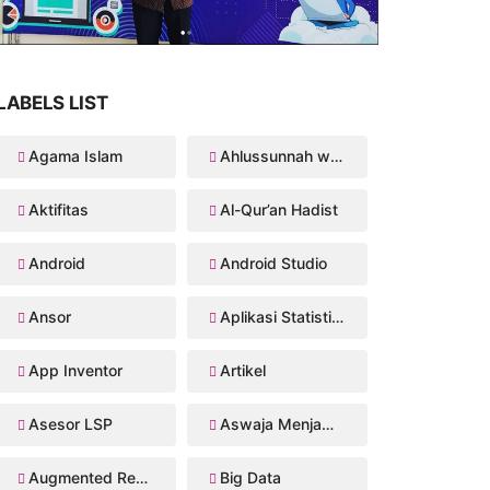
LABELS LIST
Agama Islam
Ahlussunnah wal Jama'ah
Aktifitas
Al-Qur’an Hadist
Android
Android Studio
Ansor
Aplikasi Statistika Bayesian
App Inventor
Artikel
Asesor LSP
Aswaja Menjawab
Augmented Reality
Big Data