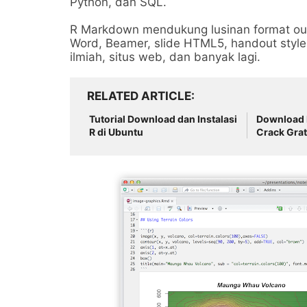
Python, dan SQL.
R Markdown mendukung lusinan format out
Word, Beamer, slide HTML5, handout style T
ilmiah, situs web, dan banyak lagi.
RELATED ARTICLE
Tutorial Download dan Instalasi
Download R
R di Ubuntu
Crack Grat