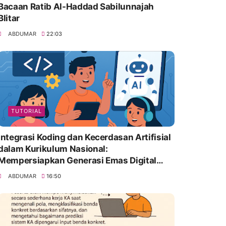
Bacaan Ratib Al-Haddad Sabilunnajah
Blitar
ABDUMAR
22:03
TUTORIAL
Integrasi Koding dan Kecerdasan Artifisial
dalam Kurikulum Nasional:
Mempersiapkan Generasi Emas Digital
Indonesia
ABDUMAR
16:50