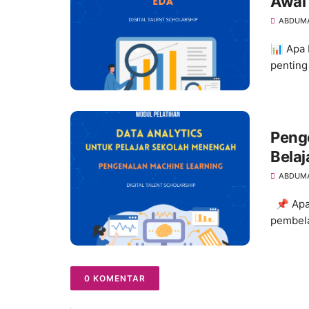
Awal 
ABDUM
📊 Apa 
penting 
Peng
Belaj
ABDUM
📌 Apa 
pembela
0 KOMENTAR