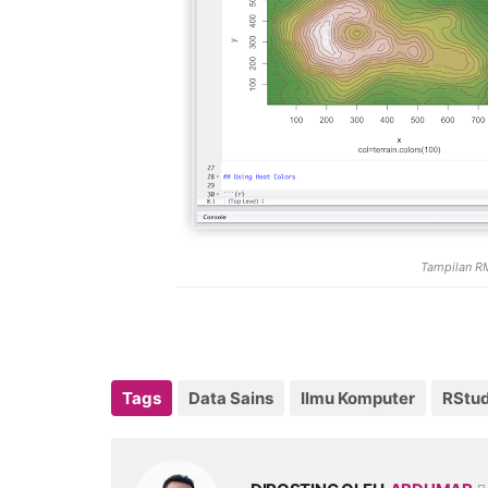
Tampilan R
Tags
Data Sains
Ilmu Komputer
RStud