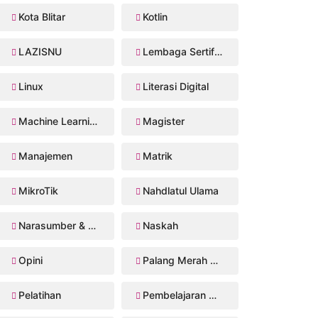
Kota Blitar
Kotlin
LAZISNU
Lembaga Sertifikasi Profesi
Linux
Literasi Digital
Machine Learning
Magister
Manajemen
Matrik
MikroTik
Nahdlatul Ulama
Narasumber & Trainer
Naskah
Opini
Palang Merah Remaja
Pelatihan
Pembelajaran Mendalam