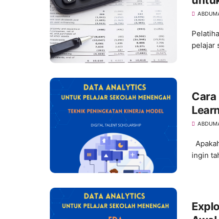
untu
ABDUM
Pelatih
pelajar
Cara
Lear
ABDUM
Apakah 
ingin t
Explo