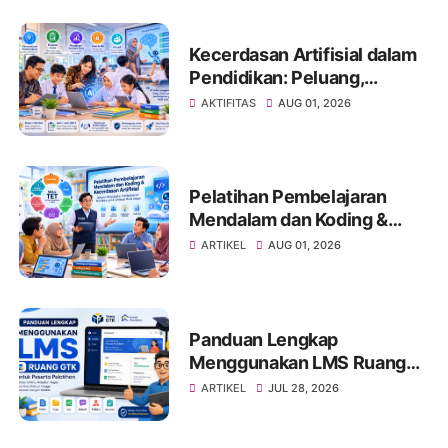
Mewujudkan Transformasi
Pembelajaran di Satuan
Pendidikan
Kecerdasan Artifisial dalam
Pendidikan: Peluang,
Tantangan, dan Strategi
AKTIFITAS
AUG 01, 2026
Pemanfaatan yang
Bertanggung Jawab
Pelatihan Pembelajaran
Mendalam dan Koding &
Kecerdasan Artifisial:
ARTIKEL
AUG 01, 2026
Membangun Guru dan
Kepala Sekolah sebagai
Agen Transformasi
Pendidikan
Panduan Lengkap
Menggunakan LMS Ruang
GTK untuk Peserta
ARTIKEL
JUL 28, 2026
Pelatihan