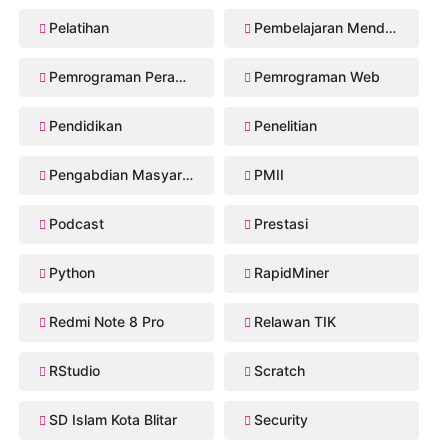
Pelatihan
Pembelajaran Mendalam
Pemrograman Perangkat Bergerak
Pemrograman Web
Pendidikan
Penelitian
Pengabdian Masyarakat
PMII
Podcast
Prestasi
Python
RapidMiner
Redmi Note 8 Pro
Relawan TIK
RStudio
Scratch
SD Islam Kota Blitar
Security