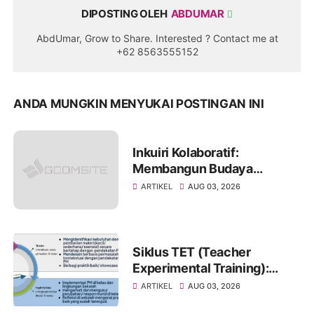
DIPOSTING OLEH
ABDUMAR
AbdUmar, Grow to Share. Interested ? Contact me at
+62 8563555152
ANDA MUNGKIN MENYUKAI POSTINGAN INI
Inkuiri Kolaboratif:
Membangun Budaya
Reflektif untuk
ARTIKEL
AUG 03, 2026
Meningkatkan Kualitas
Pembelajaran
Siklus TET (Teacher
Experimental Training):
Pendekatan Pembelajaran
ARTIKEL
AUG 03, 2026
Eksperimental untuk