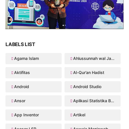
LABELS LIST
Agama Islam
Ahlussunnah wal Jama'ah
Aktifitas
Al-Qur’an Hadist
Android
Android Studio
Ansor
Aplikasi Statistika Bayesian
App Inventor
Artikel
Asesor LSP
Aswaja Menjawab