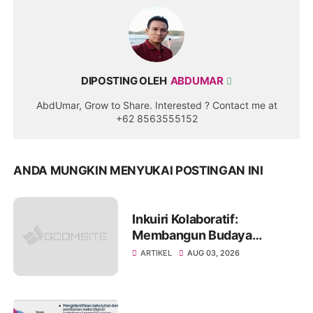
DIPOSTING OLEH
ABDUMAR
AbdUmar, Grow to Share. Interested ? Contact me at
+62 8563555152
ANDA MUNGKIN MENYUKAI POSTINGAN INI
Inkuiri Kolaboratif:
Membangun Budaya
Reflektif untuk
ARTIKEL
AUG 03, 2026
Meningkatkan Kualitas
Pembelajaran