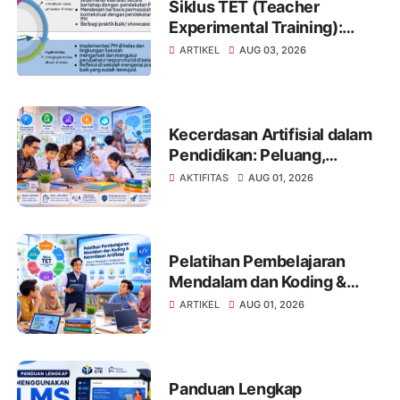
Siklus TET (Teacher
Experimental Training):
Pendekatan Pembelajaran
ARTIKEL
AUG 03, 2026
Eksperimental untuk
Mewujudkan Transformasi
Pembelajaran di Satuan
Pendidikan
Kecerdasan Artifisial dalam
Pendidikan: Peluang,
Tantangan, dan Strategi
AKTIFITAS
AUG 01, 2026
Pemanfaatan yang
Bertanggung Jawab
Pelatihan Pembelajaran
Mendalam dan Koding &
Kecerdasan Artifisial:
ARTIKEL
AUG 01, 2026
Membangun Guru dan
Kepala Sekolah sebagai
Agen Transformasi
Pendidikan
Panduan Lengkap