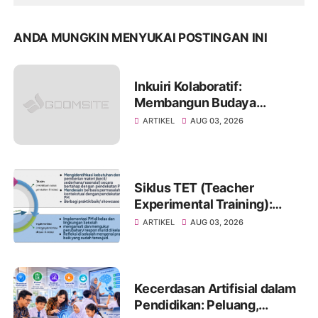
ANDA MUNGKIN MENYUKAI POSTINGAN INI
Inkuiri Kolaboratif:
Membangun Budaya
Reflektif untuk
ARTIKEL
AUG 03, 2026
Meningkatkan Kualitas
Pembelajaran
Siklus TET (Teacher
Experimental Training):
Pendekatan Pembelajaran
ARTIKEL
AUG 03, 2026
Eksperimental untuk
Mewujudkan Transformasi
Pembelajaran di Satuan
Pendidikan
Kecerdasan Artifisial dalam
Pendidikan: Peluang,