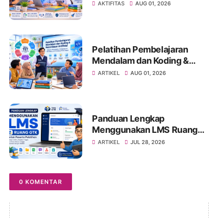
Tantangan, dan Strategi
AKTIFITAS
AUG 01, 2026
Pemanfaatan yang
Bertanggung Jawab
Pelatihan Pembelajaran
Mendalam dan Koding &
Kecerdasan Artifisial:
ARTIKEL
AUG 01, 2026
Membangun Guru dan
Kepala Sekolah sebagai
Agen Transformasi
Pendidikan
Panduan Lengkap
Menggunakan LMS Ruang
GTK untuk Peserta
ARTIKEL
JUL 28, 2026
Pelatihan
0 KOMENTAR