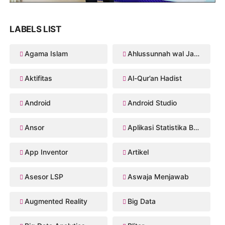
LABELS LIST
Agama Islam
Ahlussunnah wal Jama'ah
Aktifitas
Al-Qur’an Hadist
Android
Android Studio
Ansor
Aplikasi Statistika Bayesian
App Inventor
Artikel
Asesor LSP
Aswaja Menjawab
Augmented Reality
Big Data