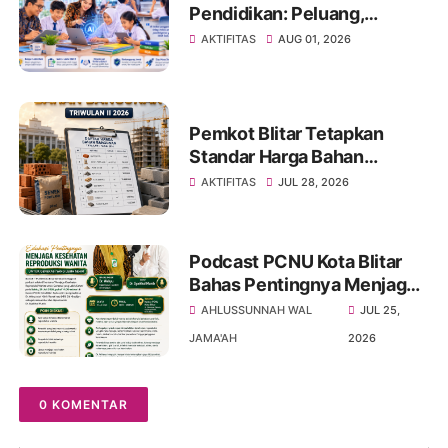
Pendidikan: Peluang,
Tantangan, dan Strategi
AKTIFITAS
AUG 01, 2026
Pemanfaatan yang
Bertanggung Jawab
Pemkot Blitar Tetapkan
Standar Harga Bahan
Bangunan dan Upah Kerja
AKTIFITAS
JUL 28, 2026
Triwulan II Tahun 2026
Podcast PCNU Kota Blitar
Bahas Pentingnya Menjaga
Kesehatan Reproduksi
AHLUSSUNNAH WAL
JUL 25,
Wanita untuk Generasi yang
JAMA'AH
2026
Lebih Sehat
0 KOMENTAR