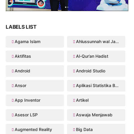
LABELS LIST
Agama Islam
Ahlussunnah wal Jama'ah
Aktifitas
Al-Qur’an Hadist
Android
Android Studio
Ansor
Aplikasi Statistika Bayesian
App Inventor
Artikel
Asesor LSP
Aswaja Menjawab
Augmented Reality
Big Data