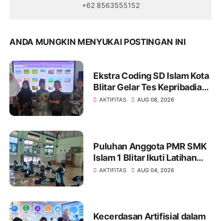
+62 8563555152
ANDA MUNGKIN MENYUKAI POSTINGAN INI
Ekstra Coding SD Islam Kota
Blitar Gelar Tes Kepribadian
Coding untuk Kenali Minat
AKTIFITAS
AUG 08, 2026
dan Kesiapan Siswa
Puluhan Anggota PMR SMK
Islam 1 Blitar Ikuti Latihan
Pertolongan Pertama (PP)
AKTIFITAS
AUG 04, 2026
Kecerdasan Artifisial dalam