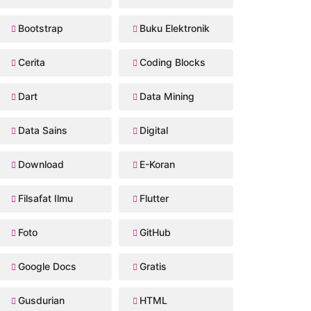
Bootstrap
Buku Elektronik
Cerita
Coding Blocks
Dart
Data Mining
Data Sains
Digital
Download
E-Koran
Filsafat Ilmu
Flutter
Foto
GitHub
Google Docs
Gratis
Gusdurian
HTML