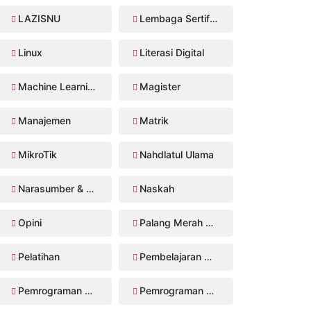
LAZISNU
Lembaga Sertifikasi Profesi
Linux
Literasi Digital
Machine Learning
Magister
Manajemen
Matrik
MikroTik
Nahdlatul Ulama
Narasumber & Trainer
Naskah
Opini
Palang Merah Remaja
Pelatihan
Pembelajaran Mendalam
Pemrograman Perangkat Bergerak
Pemrograman Web