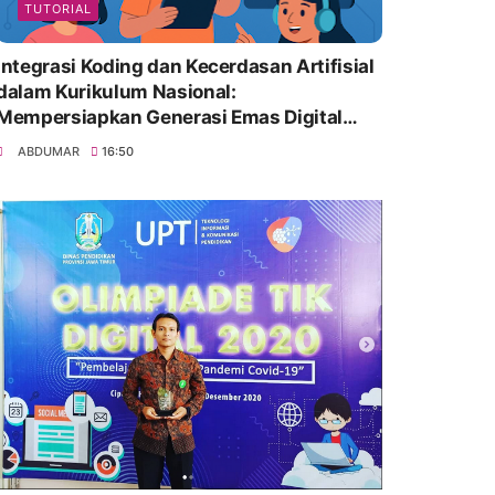
TUTORIAL
Integrasi Koding dan Kecerdasan Artifisial
dalam Kurikulum Nasional:
Mempersiapkan Generasi Emas Digital
Indonesia
ABDUMAR
16:50