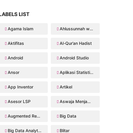
LABELS LIST
Agama Islam
Ahlussunnah wal Jama'ah
Aktifitas
Al-Qur’an Hadist
Android
Android Studio
Ansor
Aplikasi Statistika Bayesian
App Inventor
Artikel
Asesor LSP
Aswaja Menjawab
Augmented Reality
Big Data
Big Data Analytics
Blitar