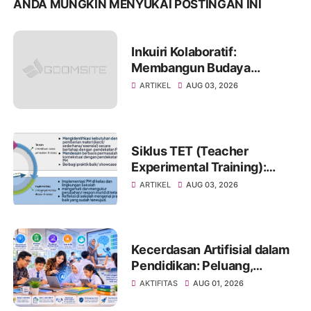
ANDA MUNGKIN MENYUKAI POSTINGAN INI
Inkuiri Kolaboratif:
Membangun Budaya
Reflektif untuk
ARTIKEL
AUG 03, 2026
Meningkatkan Kualitas
Pembelajaran
Siklus TET (Teacher
Experimental Training):
Pendekatan Pembelajaran
ARTIKEL
AUG 03, 2026
Eksperimental untuk
Mewujudkan Transformasi
Pembelajaran di Satuan
Pendidikan
Kecerdasan Artifisial dalam
Pendidikan: Peluang,
Tantangan, dan Strategi
AKTIFITAS
AUG 01, 2026
Pemanfaatan yang