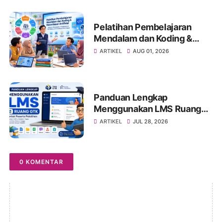
Bertanggung Jawab
Pelatihan Pembelajaran
Mendalam dan Koding &
Kecerdasan Artifisial:
ARTIKEL
AUG 01, 2026
Membangun Guru dan
Kepala Sekolah sebagai
Agen Transformasi
Pendidikan
Panduan Lengkap
Menggunakan LMS Ruang
GTK untuk Peserta
ARTIKEL
JUL 28, 2026
Pelatihan
0 KOMENTAR