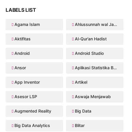
LABELS LIST
Agama Islam
Ahlussunnah wal Jama'ah
Aktifitas
Al-Qur’an Hadist
Android
Android Studio
Ansor
Aplikasi Statistika Bayesian
App Inventor
Artikel
Asesor LSP
Aswaja Menjawab
Augmented Reality
Big Data
Big Data Analytics
Blitar