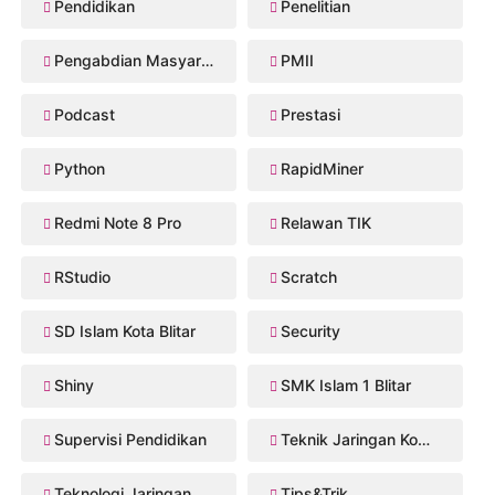
Pendidikan
Penelitian
Pengabdian Masyarakat
PMII
Podcast
Prestasi
Python
RapidMiner
Redmi Note 8 Pro
Relawan TIK
RStudio
Scratch
SD Islam Kota Blitar
Security
Shiny
SMK Islam 1 Blitar
Supervisi Pendidikan
Teknik Jaringan Komputer dan Telekomunikasi
Teknologi Jaringan Kabel dan Nirkabel
Tips&Trik