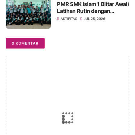
PMR SMK Islam 1 Blitar Awali
Latihan Rutin dengan
Pembekalan 7 Prinsip Dasar
AKTIFITAS
JUL 25, 2026
Gerakan Palang Merah dan
Bulan Sabit Merah
Internasional
0 KOMENTAR