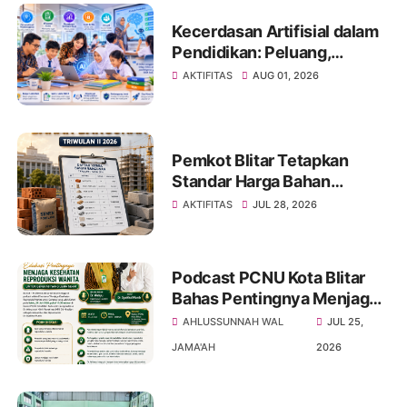
Kecerdasan Artifisial dalam
Pendidikan: Peluang,
Tantangan, dan Strategi
AKTIFITAS
AUG 01, 2026
Pemanfaatan yang
Bertanggung Jawab
Pemkot Blitar Tetapkan
Standar Harga Bahan
Bangunan dan Upah Kerja
AKTIFITAS
JUL 28, 2026
Triwulan II Tahun 2026
Podcast PCNU Kota Blitar
Bahas Pentingnya Menjaga
Kesehatan Reproduksi
AHLUSSUNNAH WAL
JUL 25,
Wanita untuk Generasi yang
JAMA'AH
2026
Lebih Sehat