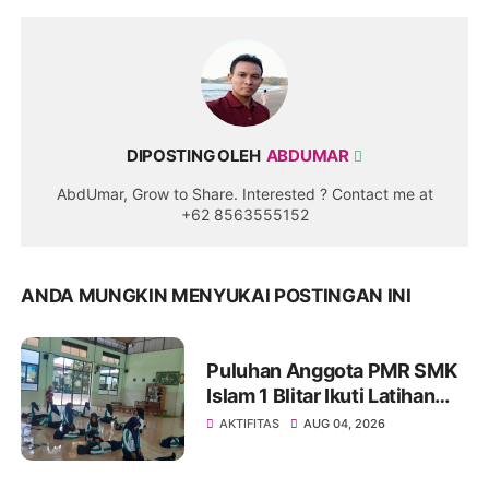
DIPOSTING OLEH
ABDUMAR
AbdUmar, Grow to Share. Interested ? Contact me at
+62 8563555152
ANDA MUNGKIN MENYUKAI POSTINGAN INI
Puluhan Anggota PMR SMK
Islam 1 Blitar Ikuti Latihan
Pertolongan Pertama (PP)
AKTIFITAS
AUG 04, 2026