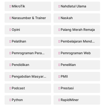
MikroTik
Nahdlatul Ulama
Narasumber & Trainer
Naskah
Opini
Palang Merah Remaja
Pelatihan
Pembelajaran Mendalam
Pemrograman Perangkat Bergerak
Pemrograman Web
Pendidikan
Penelitian
Pengabdian Masyarakat
PMII
Podcast
Prestasi
Python
RapidMiner