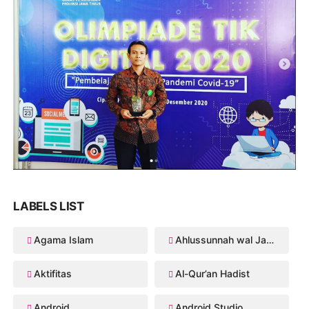
LABELS LIST
Agama Islam
Ahlussunnah wal Jama'ah
Aktifitas
Al-Qur’an Hadist
Android
Android Studio