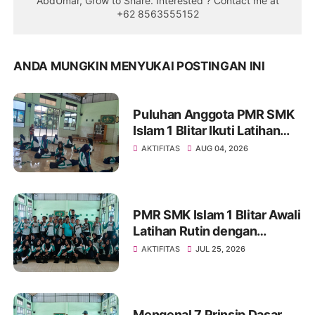
AbdUmar, Grow to Share. Interested ? Contact me at
+62 8563555152
ANDA MUNGKIN MENYUKAI POSTINGAN INI
Puluhan Anggota PMR SMK
Islam 1 Blitar Ikuti Latihan
Pertolongan Pertama (PP)
AKTIFITAS
AUG 04, 2026
PMR SMK Islam 1 Blitar Awali
Latihan Rutin dengan
Pembekalan 7 Prinsip Dasar
AKTIFITAS
JUL 25, 2026
Gerakan Palang Merah dan
Bulan Sabit Merah
Internasional
Mengenal 7 Prinsip Dasar