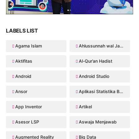
LABELS LIST
Agama Islam
Ahlussunnah wal Jama'ah
Aktifitas
Al-Qur’an Hadist
Android
Android Studio
Ansor
Aplikasi Statistika Bayesian
App Inventor
Artikel
Asesor LSP
Aswaja Menjawab
Augmented Reality
Big Data