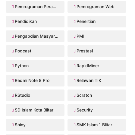
Pemrograman Perangkat Bergerak
Pemrograman Web
Pendidikan
Penelitian
Pengabdian Masyarakat
PMII
Podcast
Prestasi
Python
RapidMiner
Redmi Note 8 Pro
Relawan TIK
RStudio
Scratch
SD Islam Kota Blitar
Security
Shiny
SMK Islam 1 Blitar