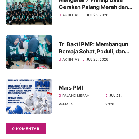
Gerakan Palang Merah dan
Bulan Sabit Merah
AKTIFITAS
JUL 25, 2026
Internasional
Tri Bakti PMR: Membangun
Remaja Sehat, Peduli, dan
Bersahabat
AKTIFITAS
JUL 25, 2026
Mars PMI
PALANG MERAH
JUL 25,
REMAJA
2026
0 KOMENTAR