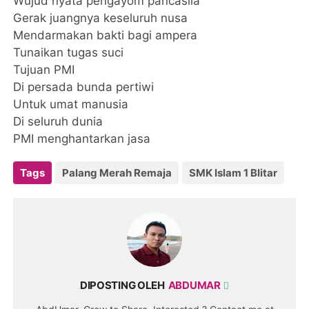
Wujud nyata pengayom pancasila
Gerak juangnya keseluruh nusa
Mendarmakan bakti bagi ampera
Tunaikan tugas suci
Tujuan PMI
Di persada bunda pertiwi
Untuk umat manusia
Di seluruh dunia
PMI menghantarkan jasa
Tags
Palang Merah Remaja
SMK Islam 1 Blitar
DIPOSTING OLEH
ABDUMAR