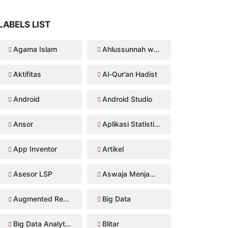
LABELS LIST
Agama Islam
Ahlussunnah wal Jama'ah
Aktifitas
Al-Qur’an Hadist
Android
Android Studio
Ansor
Aplikasi Statistika Bayesian
App Inventor
Artikel
Asesor LSP
Aswaja Menjawab
Augmented Reality
Big Data
Big Data Analytics
Blitar