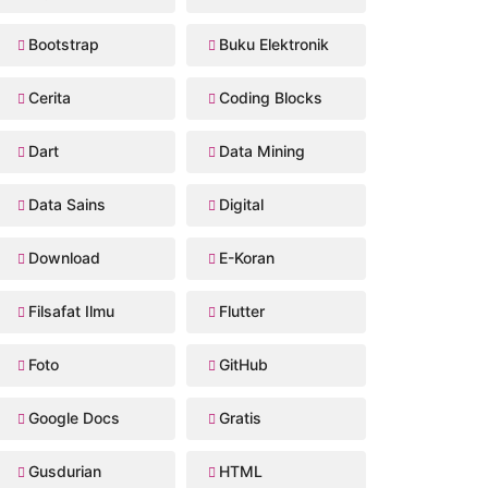
Bootstrap
Buku Elektronik
Cerita
Coding Blocks
Dart
Data Mining
Data Sains
Digital
Download
E-Koran
Filsafat Ilmu
Flutter
Foto
GitHub
Google Docs
Gratis
Gusdurian
HTML