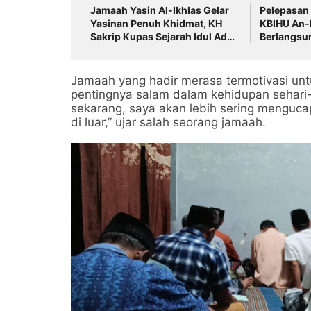
Jamaah Yasin Al-Ikhlas Gelar
Pelepasan
Yasinan Penuh Khidmat, KH
KBIHU An-N
Sakrip Kupas Sejarah Idul Adha
Berlangsu
yang Menggetarkan Hati
Jamaah Si
Suci
Jamaah yang hadir merasa termotivasi un
pentingnya salam dalam kehidupan sehari-
sekarang, saya akan lebih sering menguc
di luar,” ujar salah seorang jamaah.