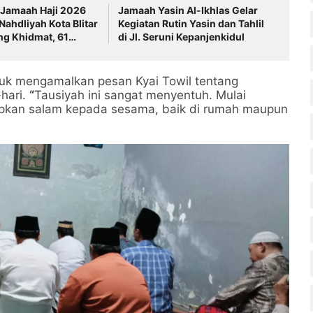
 Jamaah Haji 2026
Jamaah Yasin Al-Ikhlas Gelar
ahdliyah Kota Blitar
Kegiatan Rutin Yasin dan Tahlil
ng Khidmat, 61
di Jl. Seruni Kepanjenkidul
ap Menuju Tanah
tuk mengamalkan pesan Kyai Towil tentang
hari.
“
Tausiyah ini sangat menyentuh. Mulai
apkan salam kepada sesama, baik di rumah maupun