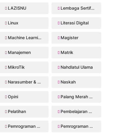
LAZISNU
Lembaga Sertifikasi Profesi
Linux
Literasi Digital
Machine Learning
Magister
Manajemen
Matrik
MikroTik
Nahdlatul Ulama
Narasumber & Trainer
Naskah
Opini
Palang Merah Remaja
Pelatihan
Pembelajaran Mendalam
Pemrograman Perangkat Bergerak
Pemrograman Web