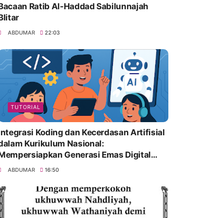
Bacaan Ratib Al-Haddad Sabilunnajah
Blitar
ABDUMAR
22:03
TUTORIAL
Integrasi Koding dan Kecerdasan Artifisial
dalam Kurikulum Nasional:
Mempersiapkan Generasi Emas Digital
Indonesia
ABDUMAR
16:50