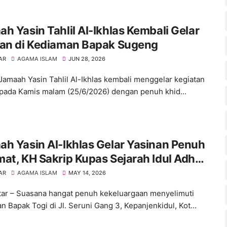
h Yasin Tahlil Al-Ikhlas Kembali Gelar
nan di Kediaman Bapak Sugeng
AR
AGAMA ISLAM
JUN 28, 2026
– Jamaah Yasin Tahlil Al-Ikhlas kembali menggelar kegiatan
 pada Kamis malam (25/6/2026) dengan penuh khid...
h Yasin Al-Ikhlas Gelar Yasinan Penuh
at, KH Sakrip Kupas Sejarah Idul Adha
 Menggetarkan Hati
AR
AGAMA ISLAM
MAY 14, 2026
itar – Suasana hangat penuh kekeluargaan menyelimuti
n Bapak Togi di Jl. Seruni Gang 3, Kepanjenkidul, Kot...