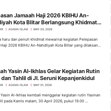
pasan Jamaah Haji 2026 KBIHU An-
iyah Kota Blitar Berlangsung Khidmat,
amaah Siap Menuju Tanah Suci
AR
AGAMA ISLAM
MAY 03, 2026
 haru dan penuh khidmat mewarnai kegiatan Pelepasan
Haji 2026 KBIHU An-Nahdliyah Kota Blitar yang dilaksan...
h Yasin Al-Ikhlas Gelar Kegiatan Rutin
 dan Tahlil di Jl. Seruni Kepanjenkidul
AR
AGAMA ISLAM
MAY 01, 2026
Yasin Al-Ikhlas kembali menggelar kegiatan rutin Yasinan
il pada Kamis malam, 30 April 2026, pukul 19.00 ...