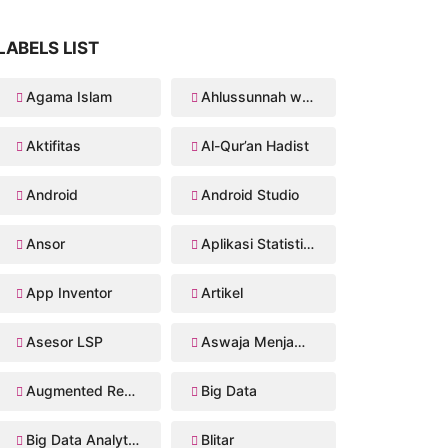
LABELS LIST
Agama Islam
Ahlussunnah wal Jama'ah
Aktifitas
Al-Qur’an Hadist
Android
Android Studio
Ansor
Aplikasi Statistika Bayesian
App Inventor
Artikel
Asesor LSP
Aswaja Menjawab
Augmented Reality
Big Data
Big Data Analytics
Blitar