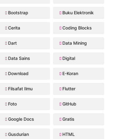
Bootstrap
Buku Elektronik
Cerita
Coding Blocks
Dart
Data Mining
Data Sains
Digital
Download
E-Koran
Filsafat Ilmu
Flutter
Foto
GitHub
Google Docs
Gratis
Gusdurian
HTML