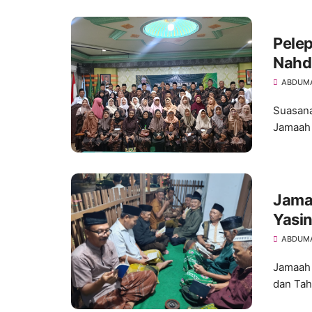
Pele
Nahdl
61 J
ABDUM
Suasana
Jamaah 
Jamaa
Yasin
ABDUM
Jamaah 
dan Tahl