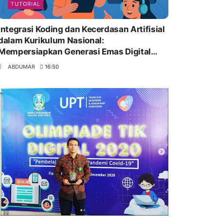
TUTORIAL
Integrasi Koding dan Kecerdasan Artifisial
dalam Kurikulum Nasional:
Mempersiapkan Generasi Emas Digital
Indonesia
ABDUMAR
16:50