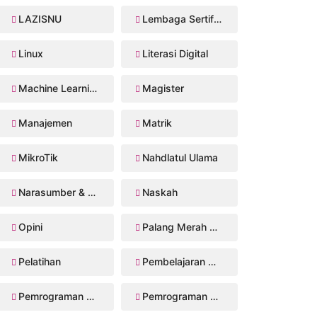
LAZISNU
Lembaga Sertifikasi Profesi
Linux
Literasi Digital
Machine Learning
Magister
Manajemen
Matrik
MikroTik
Nahdlatul Ulama
Narasumber & Trainer
Naskah
Opini
Palang Merah Remaja
Pelatihan
Pembelajaran Mendalam
Pemrograman Perangkat Bergerak
Pemrograman Web