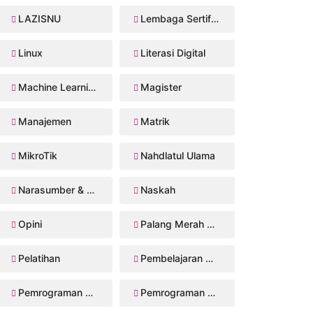
LAZISNU
Lembaga Sertifikasi Profesi
Linux
Literasi Digital
Machine Learning
Magister
Manajemen
Matrik
MikroTik
Nahdlatul Ulama
Narasumber & Trainer
Naskah
Opini
Palang Merah Remaja
Pelatihan
Pembelajaran Mendalam
Pemrograman Perangkat Bergerak
Pemrograman Web