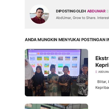
DIPOSTING OLEH
ABDUMAR
AbdUmar, Grow to Share. Intere
ANDA MUNGKIN MENYUKAI POSTINGAN I
Ekstr
Kepri
Kesi
ABDUM
Blitar,
Kepriba