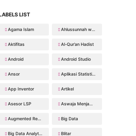
LABELS LIST
Agama Islam
Ahlussunnah wal Jama'ah
Aktifitas
Al-Qur’an Hadist
Android
Android Studio
Ansor
Aplikasi Statistika Bayesian
App Inventor
Artikel
Asesor LSP
Aswaja Menjawab
Augmented Reality
Big Data
Big Data Analytics
Blitar