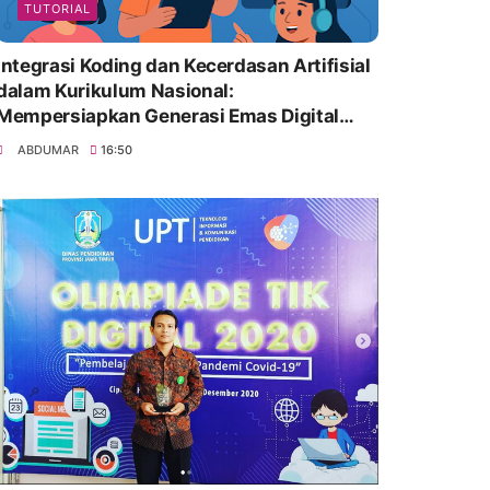
TUTORIAL
Integrasi Koding dan Kecerdasan Artifisial
dalam Kurikulum Nasional:
Mempersiapkan Generasi Emas Digital
Indonesia
ABDUMAR
16:50