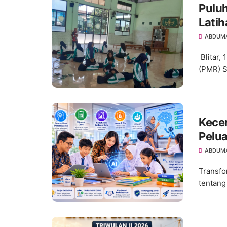
Puluh
Latih
ABDUM
Blitar,
(PMR) SM
Kecer
Pelua
Pema
ABDUM
Transfor
tentang