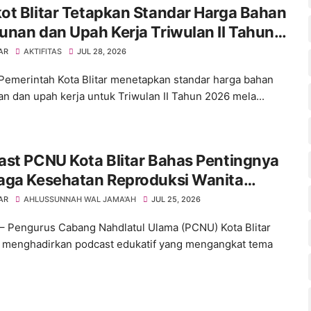
t Blitar Tetapkan Standar Harga Bahan
nan dan Upah Kerja Triwulan II Tahun
6
AR
AKTIFITAS
JUL 28, 2026
– Pemerintah Kota Blitar menetapkan standar harga bahan
n dan upah kerja untuk Triwulan II Tahun 2026 mela...
st PCNU Kota Blitar Bahas Pentingnya
aga Kesehatan Reproduksi Wanita
 Generasi yang Lebih Sehat
AR
AHLUSSUNNAH WAL JAMA'AH
JUL 25, 2026
– Pengurus Cabang Nahdlatul Ulama (PCNU) Kota Blitar
 menghadirkan podcast edukatif yang mengangkat tema