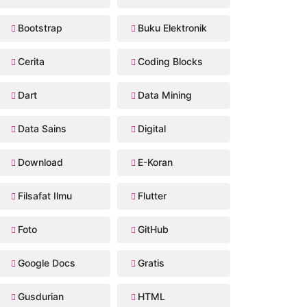
Bootstrap
Buku Elektronik
Cerita
Coding Blocks
Dart
Data Mining
Data Sains
Digital
Download
E-Koran
Filsafat Ilmu
Flutter
Foto
GitHub
Google Docs
Gratis
Gusdurian
HTML