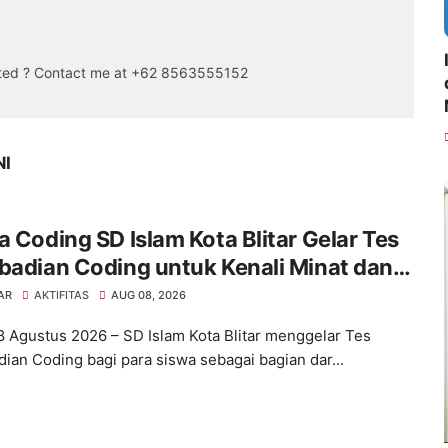
sted ? Contact me at +62 8563555152
NI
a Coding SD Islam Kota Blitar Gelar Tes
badian Coding untuk Kenali Minat dan
apan Siswa
AR
AKTIFITAS
AUG 08, 2026
 8 Agustus 2026 – SD Islam Kota Blitar menggelar Tes
dian Coding bagi para siswa sebagai bagian dar...