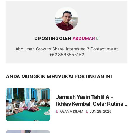
DIPOSTING OLEH
ABDUMAR
AbdUmar, Grow to Share. Interested ? Contact me at
+62 8563555152
ANDA MUNGKIN MENYUKAI POSTINGAN INI
Jamaah Yasin Tahlil Al-
Ikhlas Kembali Gelar Rutinan
di Kediaman Bapak Sugeng
AGAMA ISLAM
JUN 28, 2026