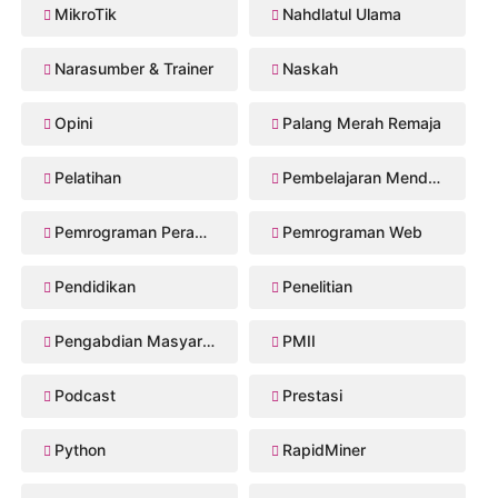
MikroTik
Nahdlatul Ulama
Narasumber & Trainer
Naskah
Opini
Palang Merah Remaja
Pelatihan
Pembelajaran Mendalam
Pemrograman Perangkat Bergerak
Pemrograman Web
Pendidikan
Penelitian
Pengabdian Masyarakat
PMII
Podcast
Prestasi
Python
RapidMiner