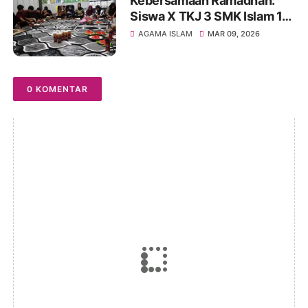
Kebersamaan Ramadhan:
Siswa X TKJ 3 SMK Islam 1
Blitar Gelar Buka Puasa
AGAMA ISLAM
MAR 09, 2026
Bersama
0 KOMENTAR