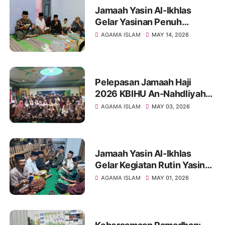
Jamaah Yasin Al-Ikhlas
Gelar Yasinan Penuh
Khidmat, KH Sakrip Kupas
AGAMA ISLAM
MAY 14, 2026
Sejarah Idul Adha yang
Menggetarkan Hati
Pelepasan Jamaah Haji
2026 KBIHU An-Nahdliyah
Kota Blitar Berlangsung
AGAMA ISLAM
MAY 03, 2026
Khidmat, 61 Jamaah Siap
Menuju Tanah Suci
Jamaah Yasin Al-Ikhlas
Gelar Kegiatan Rutin Yasin
dan Tahlil di Jl. Seruni
AGAMA ISLAM
MAY 01, 2026
Kepanjenkidul