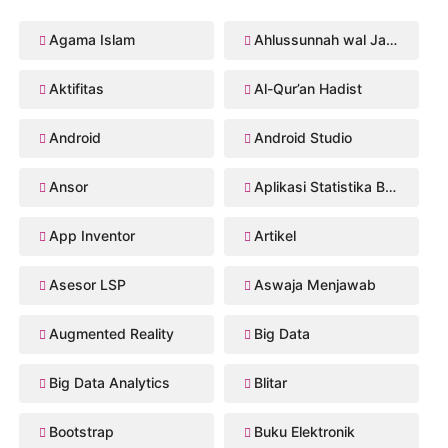
Agama Islam
Ahlussunnah wal Jama'ah
Aktifitas
Al-Qur’an Hadist
Android
Android Studio
Ansor
Aplikasi Statistika Bayesian
App Inventor
Artikel
Asesor LSP
Aswaja Menjawab
Augmented Reality
Big Data
Big Data Analytics
Blitar
Bootstrap
Buku Elektronik