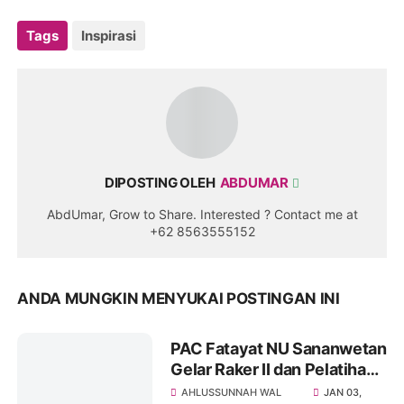
Tags
Inspirasi
DIPOSTING OLEH
ABDUMAR
AbdUmar, Grow to Share. Interested ? Contact me at
+62 8563555152
ANDA MUNGKIN MENYUKAI POSTINGAN INI
PAC Fatayat NU Sananwetan
Gelar Raker II dan Pelatihan
Digital Administrasi
AHLUSSUNNAH WAL
JAN 03,