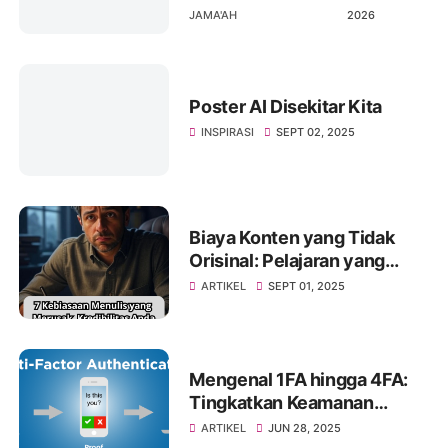
Organisasi
JAMA'AH
2026
Poster AI Disekitar Kita
INSPIRASI
SEPT 02, 2025
Biaya Konten yang Tidak
Orisinal: Pelajaran yang
Banyak Penulis Pelajari
ARTIKEL
SEPT 01, 2025
Terlambat
Mengenal 1FA hingga 4FA:
Tingkatkan Keamanan
Digital dengan Autentikasi
ARTIKEL
JUN 28, 2025