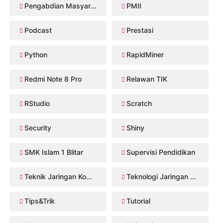
Pengabdian Masyarakat
PMII
Podcast
Prestasi
Python
RapidMiner
Redmi Note 8 Pro
Relawan TIK
RStudio
Scratch
Security
Shiny
SMK Islam 1 Blitar
Supervisi Pendidikan
Teknik Jaringan Komputer dan Telekomunikasi
Teknologi Jaringan Kabel dan Nirkabel
Tips&Trik
Tutorial