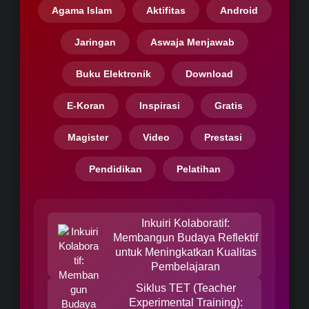
Agama Islam
Aktifitas
Android
Jaringan
Aswaja Menjawab
Buku Elektronik
Download
E-Koran
Inspirasi
Gratis
Magister
Video
Prestasi
Pendidikan
Pelatihan
Inkuiri Kolaboratif:
Membangun Budaya Reflektif
untuk Meningkatkan Kualitas
Pembelajaran
Siklus TET (Teacher
Experimental Training):