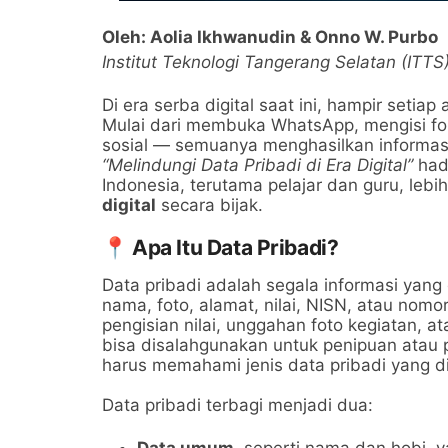
Oleh: Aolia Ikhwanudin & Onno W. Purbo
Institut Teknologi Tangerang Selatan (ITT
Di era serba digital saat ini, hampir setia
Mulai dari membuka WhatsApp, mengisi for
sosial — semuanya menghasilkan informasi
“Melindungi Data Pribadi di Era Digital”
hadi
Indonesia, terutama pelajar dan guru, lebi
digital
secara bijak.
📍 Apa Itu Data Pribadi?
Data pribadi adalah segala informasi yang
nama, foto, alamat, nilai, NISN, atau nomo
pengisian nilai, unggahan foto kegiatan, at
bisa disalahgunakan untuk penipuan atau p
harus memahami jenis data pribadi yang dik
Data pribadi terbagi menjadi dua:
Data umum
, seperti nama dan hobi, 