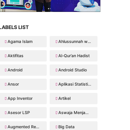
LABELS LIST
Agama Islam
Ahlussunnah wal Jama'ah
Aktifitas
Al-Qur’an Hadist
Android
Android Studio
Ansor
Aplikasi Statistika Bayesian
App Inventor
Artikel
Asesor LSP
Aswaja Menjawab
Augmented Reality
Big Data