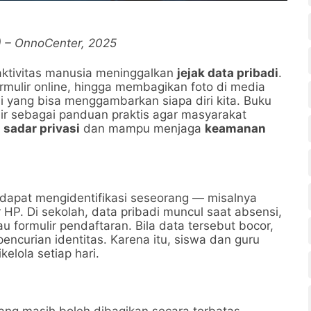
S) – OnnoCenter, 2025
p aktivitas manusia meninggalkan
jejak data pribadi
.
mulir online, hingga membagikan foto di media
 yang bisa menggambarkan siapa diri kita. Buku
r sebagai panduan praktis agar masyarakat
h
sadar privasi
dan mampu menjaga
keamanan
 dapat mengidentifikasi seseorang — misalnya
r HP. Di sekolah, data pribadi muncul saat absensi,
au formulir pendaftaran. Bila data tersebut bocor,
encurian identitas. Karena itu, siswa dan guru
elola setiap hari.
yang masih boleh dibagikan secara terbatas.