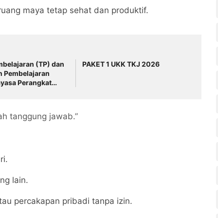
 ruang maya tetap sehat dan produktif.
belajaran (TP) dan
PAKET 1 UKK TKJ 2026
n Pembelajaran
ayasa Perangkat
) Fase F Kelas XI
lah tanggung jawab.”
ri.
ng lain.
au percakapan pribadi tanpa izin.