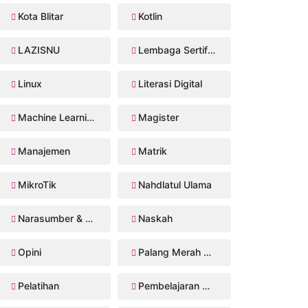
Kota Blitar
Kotlin
LAZISNU
Lembaga Sertifikasi Profesi
Linux
Literasi Digital
Machine Learning
Magister
Manajemen
Matrik
MikroTik
Nahdlatul Ulama
Narasumber & Trainer
Naskah
Opini
Palang Merah Remaja
Pelatihan
Pembelajaran Mendalam