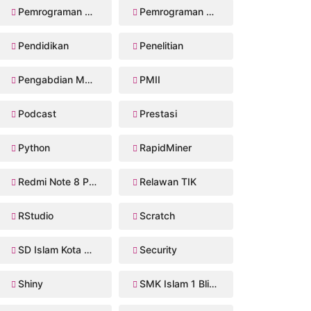
Pemrograman Perangkat Bergerak
Pemrograman Web
Pendidikan
Penelitian
Pengabdian Masyarakat
PMII
Podcast
Prestasi
Python
RapidMiner
Redmi Note 8 Pro
Relawan TIK
RStudio
Scratch
SD Islam Kota Blitar
Security
Shiny
SMK Islam 1 Blitar