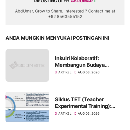
DIPOSTING OLEH
ABDUMAR
AbdUmar, Grow to Share. Interested ? Contact me at
+62 8563555152
ANDA MUNGKIN MENYUKAI POSTINGAN INI
Inkuiri Kolaboratif:
Membangun Budaya
Reflektif untuk
ARTIKEL
AUG 03, 2026
Meningkatkan Kualitas
Pembelajaran
Siklus TET (Teacher
Experimental Training):
Pendekatan Pembelajaran
ARTIKEL
AUG 03, 2026
Eksperimental untuk
Mewujudkan Transformasi