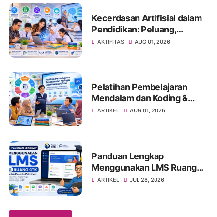
Pembelajaran di Satuan
Pendidikan
Kecerdasan Artifisial dalam
Pendidikan: Peluang,
Tantangan, dan Strategi
AKTIFITAS
AUG 01, 2026
Pemanfaatan yang
Bertanggung Jawab
Pelatihan Pembelajaran
Mendalam dan Koding &
Kecerdasan Artifisial:
ARTIKEL
AUG 01, 2026
Membangun Guru dan
Kepala Sekolah sebagai
Agen Transformasi
Pendidikan
Panduan Lengkap
Menggunakan LMS Ruang
GTK untuk Peserta
ARTIKEL
JUL 28, 2026
Pelatihan