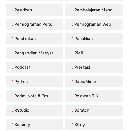
Pelatihan
Pembelajaran Mendalam
Pemrograman Perangkat Bergerak
Pemrograman Web
Pendidikan
Penelitian
Pengabdian Masyarakat
PMII
Podcast
Prestasi
Python
RapidMiner
Redmi Note 8 Pro
Relawan TIK
RStudio
Scratch
Security
Shiny