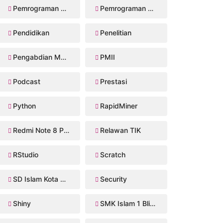
Pemrograman Perangkat Bergerak
Pemrograman Web
Pendidikan
Penelitian
Pengabdian Masyarakat
PMII
Podcast
Prestasi
Python
RapidMiner
Redmi Note 8 Pro
Relawan TIK
RStudio
Scratch
SD Islam Kota Blitar
Security
Shiny
SMK Islam 1 Blitar