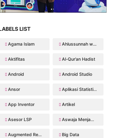
LABELS LIST
Agama Islam
Ahlussunnah wal Jama'ah
Aktifitas
Al-Qur’an Hadist
Android
Android Studio
Ansor
Aplikasi Statistika Bayesian
App Inventor
Artikel
Asesor LSP
Aswaja Menjawab
Augmented Reality
Big Data