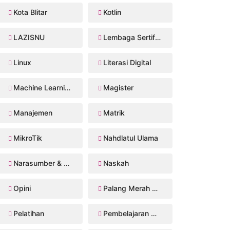
Kota Blitar
Kotlin
LAZISNU
Lembaga Sertifikasi Profesi
Linux
Literasi Digital
Machine Learning
Magister
Manajemen
Matrik
MikroTik
Nahdlatul Ulama
Narasumber & Trainer
Naskah
Opini
Palang Merah Remaja
Pelatihan
Pembelajaran Mendalam