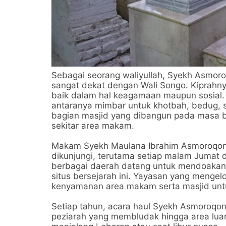
Sebagai seorang waliyullah, Syekh Asmoro
sangat dekat dengan Wali Songo. Kiprahn
baik dalam hal keagamaan maupun sosial. H
antaranya mimbar untuk khotbah, bedug, su
bagian masjid yang dibangun pada masa bel
sekitar area makam.
Makam Syekh Maulana Ibrahim Asmoroqondi
dikunjungi, terutama setiap malam Jumat 
berbagai daerah datang untuk mendoakan bel
situs bersejarah ini. Yayasan yang menge
kenyamanan area makam serta masjid unt
Setiap tahun, acara haul Syekh Asmoroqon
peziarah yang membludak hingga area luar.