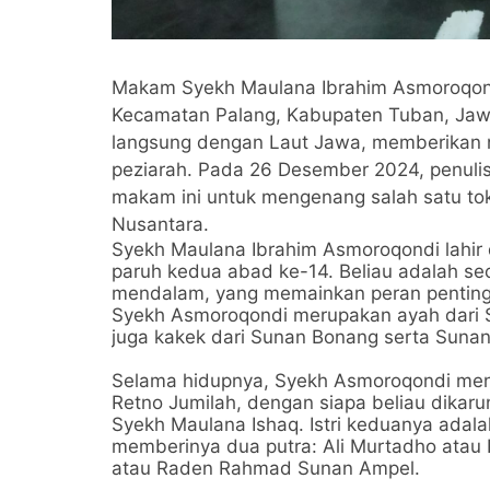
Makam Syekh Maulana Ibrahim Asmoroqondi
Kecamatan Palang, Kabupaten Tuban, Jawa
langsung dengan Laut Jawa, memberikan nu
peziarah. Pada 26 Desember 2024, penul
makam ini untuk mengenang salah satu tok
Nusantara.
Syekh Maulana Ibrahim Asmoroqondi lahir 
paruh kedua abad ke-14. Beliau adalah s
mendalam, yang memainkan peran penting 
Syekh Asmoroqondi merupakan ayah dari S
juga kakek dari Sunan Bonang serta Sunan 
Selama hidupnya, Syekh Asmoroqondi meni
Retno Jumilah, dengan siapa beliau dikar
Syekh Maulana Ishaq. Istri keduanya adal
memberinya dua putra: Ali Murtadho atau 
atau Raden Rahmad Sunan Ampel.