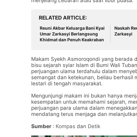
menjelang Lebaran atau saat libur puasa.
RELATED ARTICLE
Reuni Akbar Keluarga Bani Kyai
Naskah Reu
Umar Zarkasyi Berlangsung
Zarkasyi
Khidmat dan Penuh Keakraban
Makam Syekh Asmoroqondi yang berada di
bisu sejarah syiar Islam di Bumi Wali Tub
perjuangan ulama terdahulu dalam menye
semangat dan ketekunan, beliau berhasil 
lestari di tengah masyarakat.
Mengunjungi makam ini bukan hanya menjad
kesempatan untuk memahami sejarah, men
perjuangan para ulama dalam menegakkan 
mendatang terus menjaga dan melanjutkan 
Sumber
:
Kompas
dan
Detik